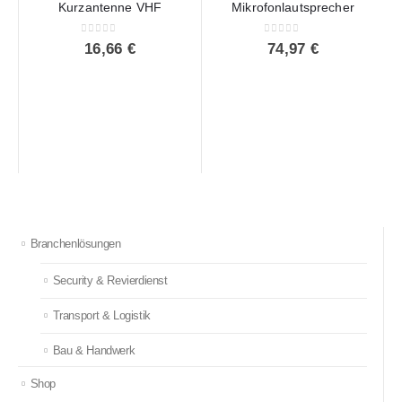
Kurzantenne VHF
Mikrofonlautsprecher
0
out of 5
0
out of 5
16,66
€
74,97
€
Branchenlösungen
Security & Revierdienst
Transport & Logistik
Bau & Handwerk
Shop