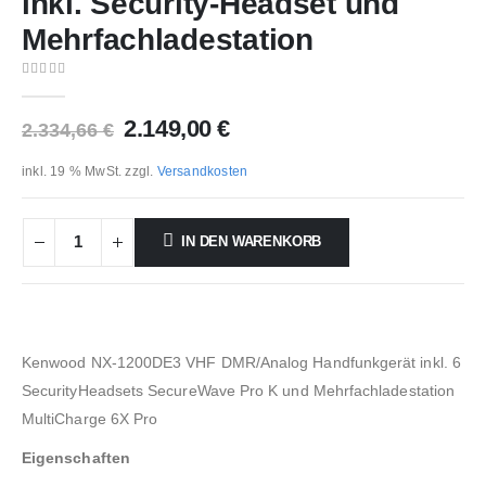
inkl. Security-Headset und
Mehrfachladestation
0
out of 5
Ursprünglicher
Aktueller
2.149,00
€
2.334,66
€
Preis
Preis
war:
ist:
inkl. 19 % MwSt.
zzgl.
Versandkosten
2.334,66 €
2.149,00 €.
IN DEN WARENKORB
Kenwood NX-1200DE3 VHF DMR/Analog Handfunkgerät inkl. 6
SecurityHeadsets SecureWave Pro K und Mehrfachladestation
MultiCharge 6X Pro
Eigenschaften