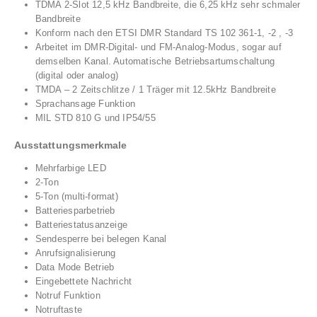
TDMA 2-Slot 12,5 kHz Bandbreite, die 6,25 kHz sehr schmaler
Bandbreite
Konform nach den ETSI DMR Standard TS 102 361-1, -2 , -3
Arbeitet im DMR-Digital- und FM-Analog-Modus, sogar auf
demselben Kanal. Automatische Betriebsartumschaltung
(digital oder analog)
TMDA – 2 Zeitschlitze / 1 Träger mit 12.5kHz Bandbreite
Sprachansage Funktion
MIL STD 810 G und IP54/55
Ausstattungsmerkmale
Mehrfarbige LED
2-Ton
5-Ton (multi-format)
Batteriesparbetrieb
Batteriestatusanzeige
Sendesperre bei belegen Kanal
Anrufsignalisierung
Data Mode Betrieb
Eingebettete Nachricht
Notruf Funktion
Notruftaste