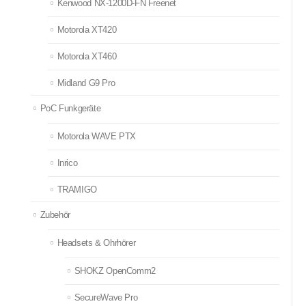
Kenwood NX-1200D-FN Freenet
Motorola XT420
Motorola XT460
Midland G9 Pro
PoC Funkgeräte
Motorola WAVE PTX
Inrico
TRAMIGO
Zubehör
Headsets & Ohrhörer
SHOKZ OpenComm2
SecureWave Pro