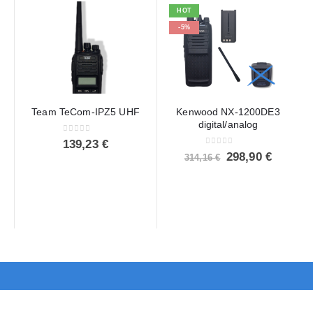
HOT
-5%
Team TeCom-IPZ5 UHF
Kenwood NX-1200DE3
digital/analog
0
out of 5
139,23
€
0
out of 5
Ursprünglicher
Aktuell
298,90
€
314,16
€
Preis
Preis
war:
ist:
314,16 €
298,90 