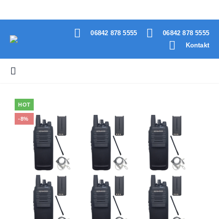
06842 878 5555
06842 878 5555
Kontakt
HOT
-8%